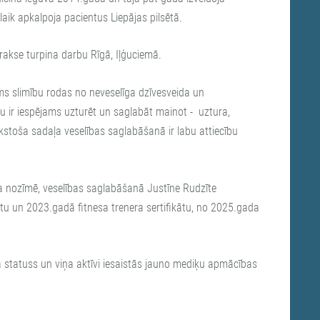
ik apkalpoja pacientus Liepājas pilsētā.
rakse turpina darbu Rīgā, Iļģuciemā.
ums slimību rodas no neveselīga dzīvesveida un
 ir iespējams uzturēt un saglabāt mainot - uztura,
ūkstoša sadaļa veselības saglabāšanā ir labu attiecību
da nozīmē, veselības saglabāšanā Justīne Rudzīte
ātu un 2023.gadā fitnesa trenera sertifikātu, no 2025.gada
ta statuss un viņa aktīvi iesaistās jauno mediķu apmācības