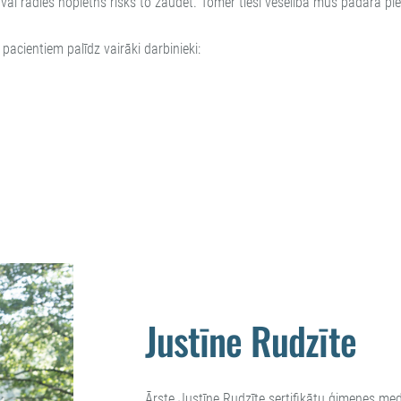
vai radies nopietns risks to zaudēt. Tomēr tieši veselība mūs padara piet
pacientiem palīdz vairāki darbinieki:
Justīne Rudzīte
Ārste Justīne Rudzīte sertifikātu ģimenes me