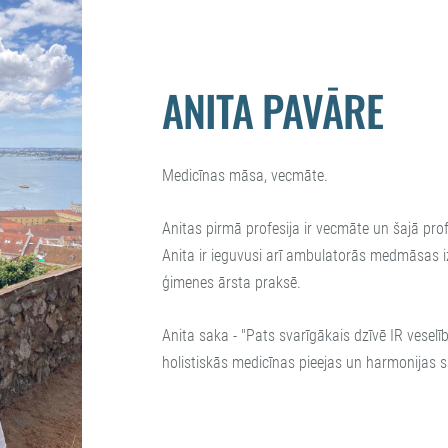
ANITA PAVĀRE
Medicīnas māsa, vecmāte.
Anitas pirmā profesija ir vecmāte un šajā prof
Anita ir ieguvusi arī ambulatorās medmāsas iz
ģimenes ārsta praksē.
Anita saka - "Pats svarīgākais dzīvē IR veselīb
holistiskās medicīnas pieejas un harmonijas s