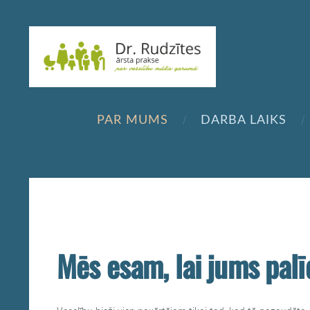
PAR MUMS
DARBA LAIKS
Mēs esam, lai jums palī