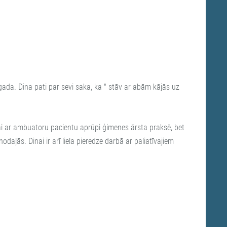
da. Dina pati par sevi saka, ka " stāv ar abām kājās uz
kai ar ambuatoru pacientu aprūpi ģimenes ārsta praksē, bet
nodaļās. Dinai ir arī liela pieredze darbā ar paliatīvajiem