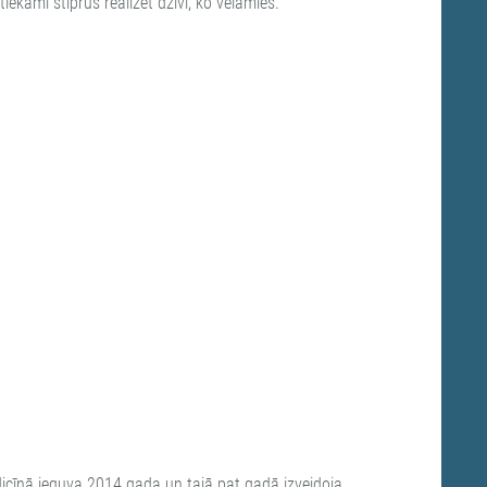
iekami stiprus realizēt dzīvi, ko vēlamies.
dicīnā ieguva 2014.gada un tajā pat gadā izveidoja