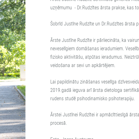
uzņēmumu - Dr.Rudzītes ārsta prakse, kas tola
Šobrīd Justīne Rudzīte un Dr.Rudzītes ārsta p
Ārste Justīne Rudzīte ir pārliecināta, ka vair
neveselīgiem domāšanas ieradumiem. Veselību
fizisko aktivitāšu, atpūtas ieradumus. Neiztr
veidošana ar sevi un apkārtējiem.
Lai papildinātu zināšanas veselīga dzīvesvei
2019.gadā ieguva arī ārsta dietologa sertifik
rudens studē psihodinamisko psihoterapiju.
Ārstei Justīnei Rudzītei ir apmācīttiesīgā ārs
procesā.