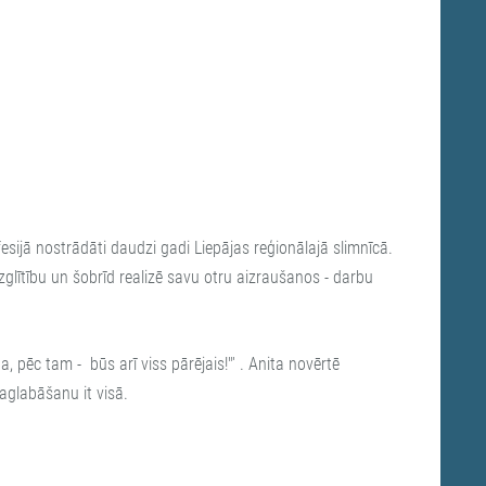
esijā nostrādāti daudzi gadi Liepājas reģionālajā slimnīcā.
glītību un šobrīd realizē savu otru aizraušanos - darbu
a, pēc tam - būs arī viss pārējais!"' . Anita novērtē
aglabāšanu it visā.