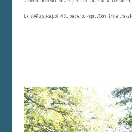
Veselību bieži vien novērtējam tikai tad, kad tā pazaudēta, 
Lai spētu apkalpot VISU pacientu vajadzības, ārsta praksē 